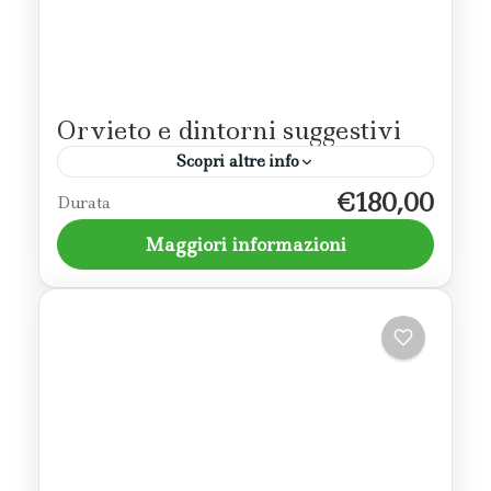
Orvieto e dintorni suggestivi
Scopri altre info
€180,00
Un weekend alla scoperta della città di
Durata
Orvieto, tra vicoli e sotterranei, fino ad
Maggiori informazioni
arrivare alla "città ideale" della Scarzuola.
Terni
,
Todi - Orvieto