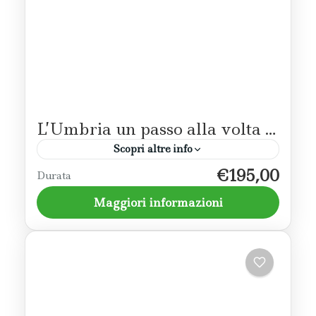
L’Umbria un passo alla volta …
Scopri altre info
€195,00
L’atmosfera unica delle campagne nel cuore
Durata
Umbria e la bellezza dei piccoli borghi come
Maggiori informazioni
Corciano e Passignano sul Trasimeno, tra i
Borghi più belli d’Italia,...
Perugia
,
Trasimeno