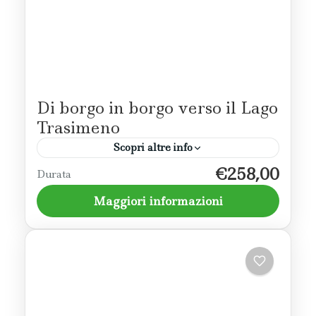
Di borgo in borgo verso il Lago
Trasimeno
Scopri altre info
€258,00
Un itinerario di 3 giorni per scoprire il
Durata
territorio limitrofo al lago Trasimeno con i
Maggiori informazioni
piccoli borghi e i musei che caratterizzano un
ambiente strettamente...
Trasimeno
4 Persone