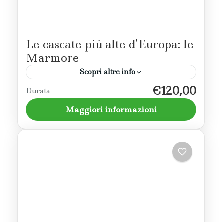
Le cascate più alte d’Europa: le
Marmore
Scopri altre info
€120,00
La Cascata delle Marmore con i suoi 165m, è
Durata
una delle più alte d’Europa. Si forma alla
Maggiori informazioni
confluenza del fiume Velino nel fiume Nera.
Nel...
Terni