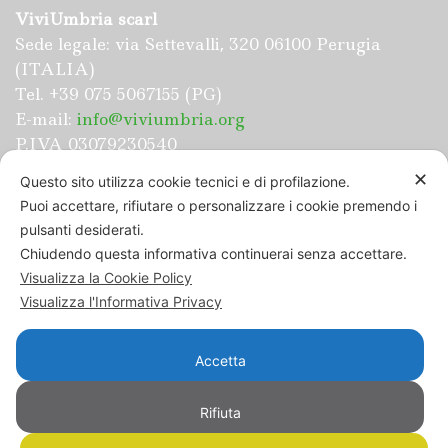
ViviUmbria scarl
Sede legale: via Settevalli, 320 06100 Perugia
(ITALIA)
Tel. +39 075 5067155 (PG)
E-mail:
info@viviumbria.org
P.IVA 03079230540
Portale Viviumbria (
www.viviumbria.org
)
✕
Questo sito utilizza cookie tecnici e di profilazione.
Puoi accettare, rifiutare o personalizzare i cookie premendo i
pulsanti desiderati.
Chiudendo questa informativa continuerai senza accettare.
“UMBRIAPERTA: BANDO PER IL SOSTEGNO
Visualizza la Cookie Policy
ALL’ATTIVITÀ DI INCOMING” NUOVO
Visualizza l'Informativa Privacy
PIANO DI SVILUPPO E COESIONE FSC”
Accetta
Copyright Viviumbria scarl
Privacy policy
Rifiuta