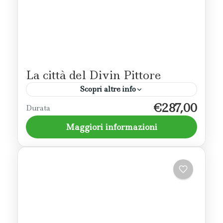
La città del Divin Pittore
Scopri altre info
€287,00
Un itinerario per scoprire i luoghi più
Durata
suggestivi del "Divin Pittore" il Perugino
Maggiori informazioni
Trasimeno
2 Persone