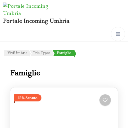
Portale Incoming Umbria
ViviUmbria
Trip Types
Famiglie
Famiglie
12% Sconto