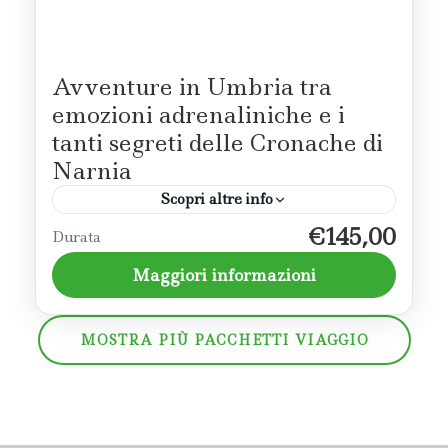
Avventure in Umbria tra
emozioni adrenaliniche e i
tanti segreti delle Cronache di
Narnia
Scopri altre info
€145,00
Regalati un'esperienza unica e
Durata
indimenticabile da vivere a contatto con la
Maggiori informazioni
natura umbra: l'adrenalina del rafting, una
passeggiata in mountain bike tra le gole del
Terni
nera...
MOSTRA PIÙ PACCHETTI VIAGGIO