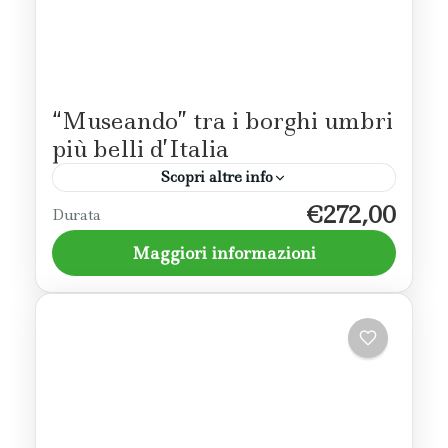
“Museando” tra i borghi umbri
più belli d’Italia
Scopri altre info
€272,00
Un tour che permette di scoprire i borghi
Durata
umbri più significativi anche attraverso
Maggiori informazioni
l'esperienza dei propri musei che raccontano
la storia del territorio.
Trasimeno