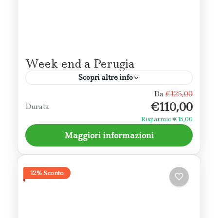
Week-end a Perugia
Scopri altre info
Da
€125,00
Un weekend per scoprire Perugia e il suo
€110,00
Durata
comprensorio, con il borgo di Corciano
inserito nei borghi più belli d'Italia.
Risparmio €15,00
Maggiori informazioni
Perugia
12% Sconto