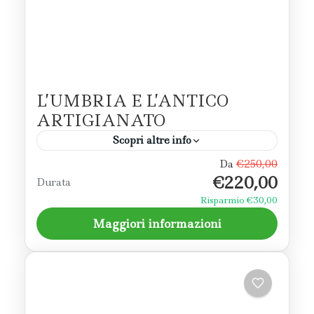
L’UMBRIA E L’ANTICO
ARTIGIANATO
Scopri altre info
Da
€250,00
Le testimonianze della grandezza raggiunta
€220,00
Durata
in passato dall’arte e dalla pratica artigiana si
possono ammirare in Umbria dappertutto
Risparmio €30,00
ma per fortuna le botteghe fanno tuttora...
Maggiori informazioni
Perugia
,
Trasimeno