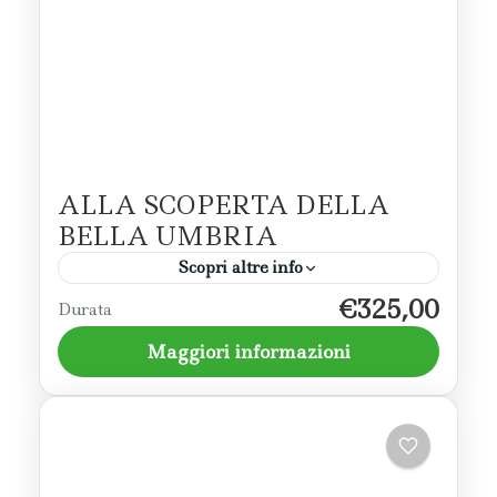
ALLA SCOPERTA DELLA
BELLA UMBRIA
Scopri altre info
€325,00
Un tour nella bella Umbria che prevede la
Durata
scoperta dei borghi della Valle Umbra,
Maggiori informazioni
attraverso l'arte, i musei e l'enogastronomia.
Assisi - Valle Umbra
,
Spoleto