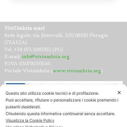
Assisi - Valle Umbra
,
Spoleto
ViviUmbria scarl
Sede legale: via Settevalli, 320 06100 Perugia
(ITALIA)
Tel. +39 075 5067155 (PG)
E-mail:
info@viviumbria.org
P.IVA 03079230540
Portale Viviumbria (
www.viviumbria.org
)
✕
Questo sito utilizza cookie tecnici e di profilazione.
Puoi accettare, rifiutare o personalizzare i cookie premendo i
pulsanti desiderati.
“UMBRIAPERTA: BANDO PER IL SOSTEGNO
Chiudendo questa informativa continuerai senza accettare.
ALL’ATTIVITÀ DI INCOMING” NUOVO
Visualizza la Cookie Policy
PIANO DI SVILUPPO E COESIONE FSC”