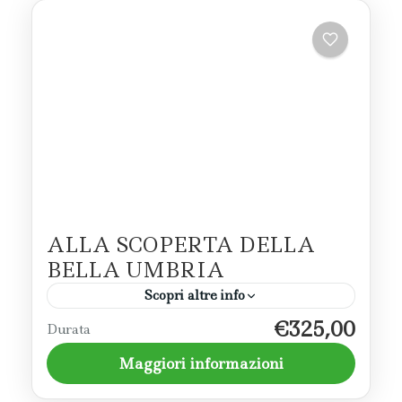
ALLA SCOPERTA DELLA
BELLA UMBRIA
Scopri altre info
€325,00
Un tour nella bella Umbria che prevede la
Durata
scoperta dei borghi della Valle Umbra,
Maggiori informazioni
attraverso l'arte, i musei e l'enogastronomia.