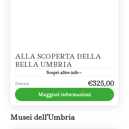
ALLA SCOPERTA DELLA
BELLA UMBRIA
Scopri altre info
€325,00
Un tour nella bella Umbria che prevede la
Durata
scoperta dei borghi della Valle Umbra,
Maggiori informazioni
attraverso l'arte, i musei e l'enogastronomia.
Assisi - Valle Umbra
,
Spoleto
Musei dell'Umbria