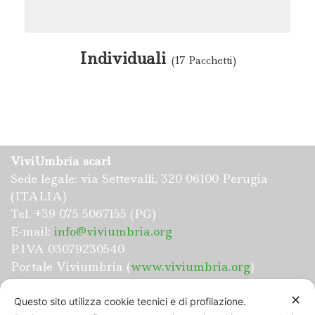
Individuali
(17 Pacchetti)
ViviUmbria scarl
Sede legale: via Settevalli, 320 06100 Perugia
(ITALIA)
Tel. +39 075 5067155 (PG)
E-mail:
info@viviumbria.org
P.IVA 03079230540
Portale Viviumbria (
www.viviumbria.org
)
✕
Questo sito utilizza cookie tecnici e di profilazione.