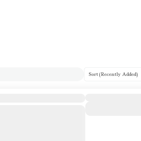
Sort
(Recently Added)
ville du peintre divin
Durée
Voir détails
itinéraire pour découvrir les lieux les
s évocateurs du "Divin Peintre"
rugin
rasimeno