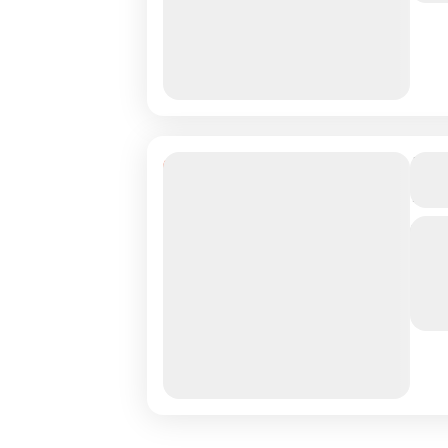
ave
L’O
12% Réduction
L’
Les
dan
l'a
en 
P