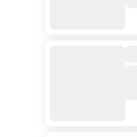
2
L’O
foi
L'
cœu
vil
sul
P