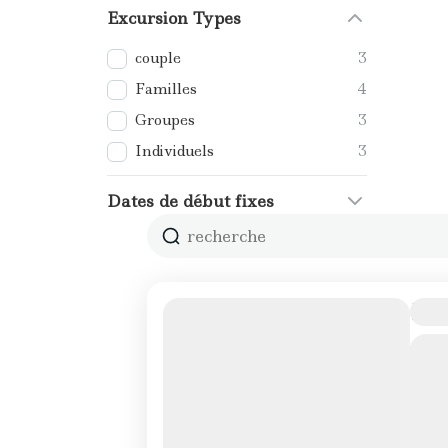
Excursion Types
couple
3
Familles
4
Groupes
3
Individuels
3
Dates de début fixes
La 
Un 
plu
Pé
T