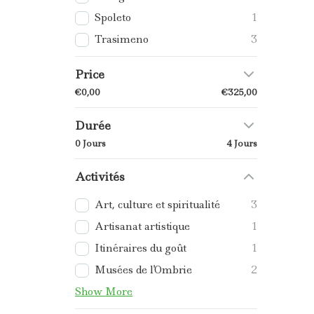
Spoleto
1
Trasimeno
3
Price
€0,00
€325,00
Durée
0 Jours
4 Jours
Activités
Art, culture et spiritualité
3
Artisanat artistique
1
Itinéraires du goût
1
Musées de l'Ombrie
2
Show More