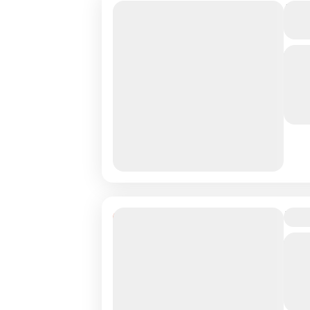
DÉ
OM
Un 
com
la 
mus
A
Wee
12% Réduction
Un 
suo
Cor
pou
P