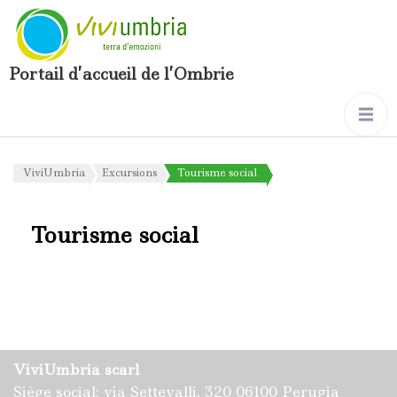
Portail d’accueil de l’Ombrie
ViviUmbria
Excursions
Tourisme social
Tourisme social
ViviUmbria scarl
Siège social: via Settevalli, 320 06100 Perugia