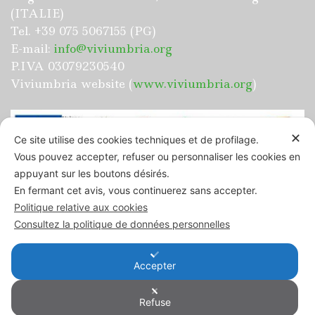
(ITALIE)
Tel. +39 075 5067155 (PG)
E-mail:
info@viviumbria.org
P.IVA 03079230540
Viviumbria website (
www.viviumbria.org
)
✕
Ce site utilise des cookies techniques et de profilage.
Vous pouvez accepter, refuser ou personnaliser les cookies en
appuyant sur les boutons désirés.
“UMBRIAPERTA: BANDO PER IL SOSTEGNO
En fermant cet avis, vous continuerez sans accepter.
ALL’ATTIVITÀ DI INCOMING” NUOVO
Politique relative aux cookies
PIANO DI SVILUPPO E COESIONE FSC”
Consultez la politique de données personnelles
Accepter
Copyright Viviumbria scarl
Privacy policy
Refuse
Italien
Anglais
Français